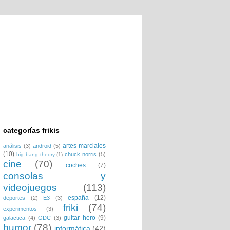
categorías frikis
artes marciales
análisis
(3)
android
(5)
(10)
chuck norris
(5)
big bang theory
(1)
cine
(70)
coches
(7)
consolas y
videojuegos
(113)
españa
(12)
deportes
(2)
E3
(3)
friki
(74)
experimentos
(3)
guitar hero
(9)
galactica
(4)
GDC
(3)
humor
(78)
informática
(42)