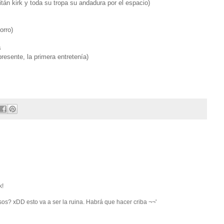
án kirk y toda su tropa su andadura por el espacio)
orro)
s
resente, la primera entretenía)
k!
os? xDD esto va a ser la ruina. Habrá que hacer criba ¬¬'