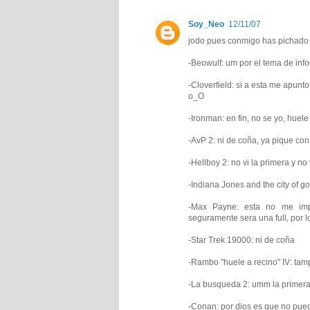
Soy_Neo
12/11/07
jodo pues conmigo has pichado 
-Beowulf: um por el tema de info
-Cloverfield: si a esta me apunt
o_O
-Ironman: en fin, no se yo, huele
-AvP 2: ni de coña, ya pique con
-Hellboy 2: no vi la primera y n
-Indiana Jones and the city of g
-Max Payne: esta no me imp
seguramente sera una full, por l
-Star Trek 19000: ni de coña
-Rambo "huele a recino" IV: tamp
-La busqueda 2: umm la primera 
-Conan: por dios es que no pued