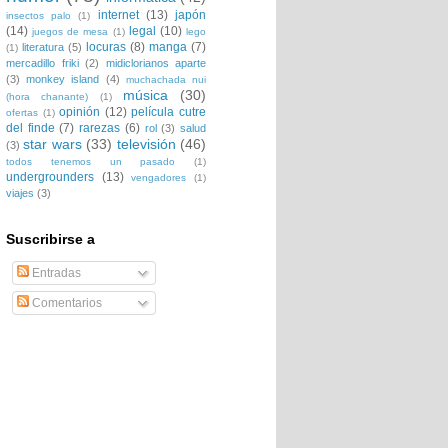
internet
(13)
japón
insectos palo
(1)
(14)
legal
(10)
juegos de mesa
(1)
lego
locuras
(8)
manga
(7)
literatura
(5)
(1)
mercadillo friki
(2)
midiclorianos aparte
(3)
monkey island
(4)
muchachada nui
música
(30)
(hora chanante)
(1)
opinión
(12)
película cutre
ofertas
(1)
del finde
(7)
rarezas
(6)
rol
(3)
salud
star wars
(33)
televisión
(46)
(3)
todos tenemos un pasado
(1)
undergrounders
(13)
vengadores
(1)
viajes
(3)
Suscribirse a
Entradas
Comentarios