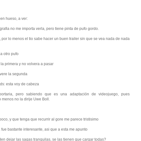
en hueso, a ver:
grafia no me importa verla, pero tiene pinta de pufo gordo.
o, por lo menos el tio sabe hacer un buen trailer sin que se vea nada de nada
 a otro pufo
 la primera y no volvera a pasar
o vere la segunda
ods: esta voy de cabeza
ortaria, pero sabiendo que es una adaptación de videojuego, pues
o menos no la dirije Uwe Boll.
oco, y que tenga que recurrir al gore me parece tristisimo
fue bastante interesante, asi que a esta me apunto
en dejar las sagas tranquilas, se las tienen que cargar todas?