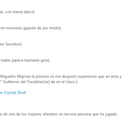
sta, con trama épica)
con monstruo gigante de por medio)
es favoritos)
trailer parece bastante gore)
or Miguelito Mignola la primera no me disgustó esperemos que en esta y
" Guillermo del Toro(director) de en el clavo.)
 Crystal Skull
nta de uno de los mejores shooters en tercera persona que he jugado,