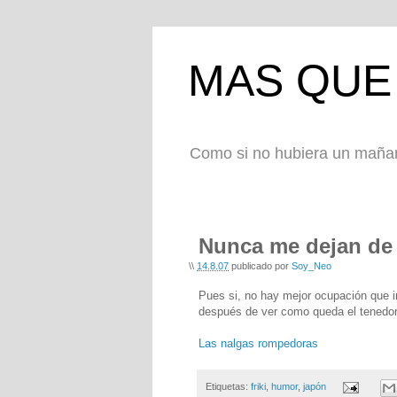
MAS QUE 
Como si no hubiera un maña
Nunca me dejan de 
\\
14.8.07
publicado por
Soy_Neo
Pues si, no hay mejor ocupación que i
después de ver como queda el tenedor
Las nalgas rompedoras
Etiquetas:
friki
,
humor
,
japón