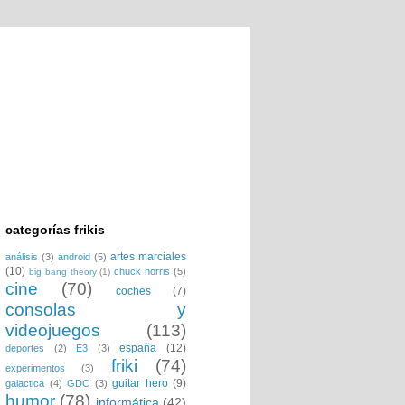
categorías frikis
artes marciales
análisis
(3)
android
(5)
(10)
chuck norris
(5)
big bang theory
(1)
cine
(70)
coches
(7)
consolas y
videojuegos
(113)
españa
(12)
deportes
(2)
E3
(3)
friki
(74)
experimentos
(3)
guitar hero
(9)
galactica
(4)
GDC
(3)
humor
(78)
informática
(42)