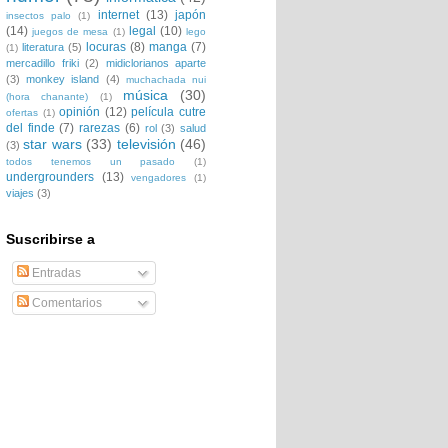
internet
(13)
japón
insectos palo
(1)
(14)
legal
(10)
juegos de mesa
(1)
lego
locuras
(8)
manga
(7)
literatura
(5)
(1)
mercadillo friki
(2)
midiclorianos aparte
(3)
monkey island
(4)
muchachada nui
música
(30)
(hora chanante)
(1)
opinión
(12)
película cutre
ofertas
(1)
del finde
(7)
rarezas
(6)
rol
(3)
salud
star wars
(33)
televisión
(46)
(3)
todos tenemos un pasado
(1)
undergrounders
(13)
vengadores
(1)
viajes
(3)
Suscribirse a
Entradas
Comentarios